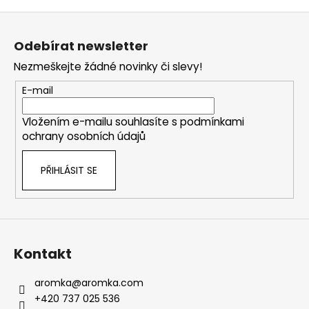
Z
á
Odebírat newsletter
p
Nezmeškejte žádné novinky či slevy!
a
t
E-mail
í
Vložením e-mailu souhlasíte s
podmínkami
ochrany osobních údajů
PŘIHLÁSIT SE
Kontakt
aromka
@
aromka.com
+420 737 025 536