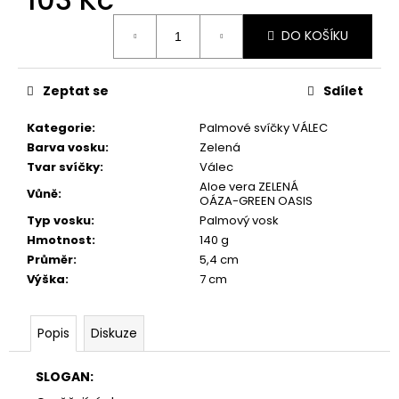
č
u
Měrná
DO KOŠÍKU
cena:
j
e
m
Zeptat se
Sdílet
e
Kategorie
:
Palmové svíčky VÁLEC
Barva vosku
:
Zelená
PŘÍRODNÍ
VONNÁ
Tvar svíčky
:
Válec
SVÍČKA
Aloe vera ZELENÁ
Vůně
:
PALMOVÁ
OÁZA-GREEN OASIS
-
Typ vosku
:
Palmový vosk
AROMKA
Hmotnost
:
140 g
-
MINI
Průměr
:
5,4 cm
WHISKOVKA,
Výška
:
7 cm
90
ML
-
Popis
Diskuze
VANILKA
99
Kč
SLOGAN: