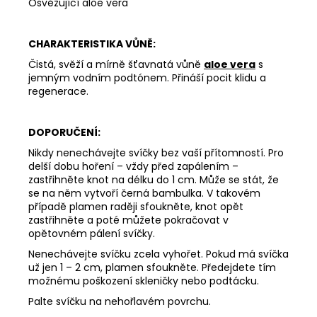
Osvěžující aloe vera
CHARAKTERISTIKA VŮNĚ:
Čistá, svěží a mírně šťavnatá vůně
aloe vera
s
jemným vodním podtónem. Přináší pocit klidu a
regenerace.
DOPORUČENÍ:
Nikdy nenechávejte svíčky bez vaší přítomností. Pro
delší dobu hoření – vždy před zapálením –
zastřihněte knot na délku do 1 cm. Může se stát, že
se na něm vytvoří černá bambulka. V takovém
případě plamen raději sfoukněte, knot opět
zastřihněte a poté můžete pokračovat v
opětovném pálení svíčky.
Nenechávejte svíčku zcela vyhořet. Pokud má svíčka
už jen 1 – 2 cm, plamen sfoukněte. Předejdete tím
možnému poškození skleničky nebo podtácku.
Palte svíčku na nehořlavém povrchu.