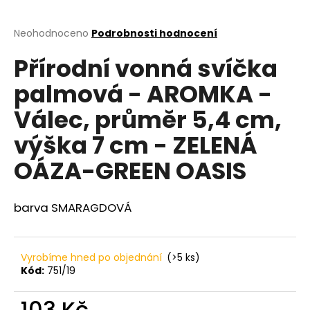
a
j
Průměrné
Neohodnoceno
Podrobnosti hodnocení
hodnocení
í
Přírodní vonná svíčka
produktu
t
je
palmová - AROMKA -
?
0,0
z
Válec, průměr 5,4 cm,
5
hvězdiček.
výška 7 cm - ZELENÁ
HLEDAT
OÁZA-GREEN OASIS
barva SMARAGDOVÁ
D
o
p
Vyrobíme hned po objednání
(>5 ks)
o
Kód:
751/19
r
u
103 Kč