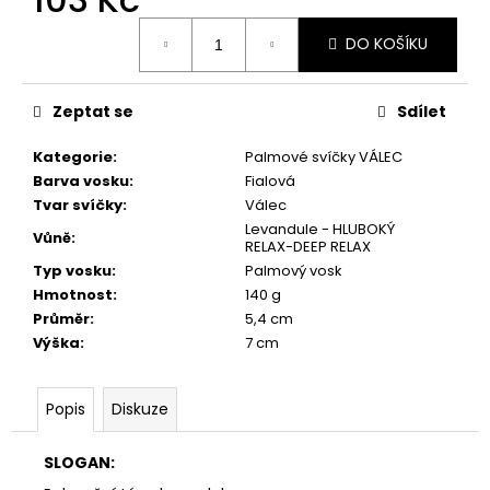
č
u
Měrná
DO KOŠÍKU
cena:
j
e
m
Zeptat se
Sdílet
e
Kategorie
:
Palmové svíčky VÁLEC
Barva vosku
:
Fialová
PŘÍRODNÍ
VONNÁ
Tvar svíčky
:
Válec
SVÍČKA
Levandule - HLUBOKÝ
Vůně
:
SÓJOVÁ
RELAX-DEEP RELAX
-
Typ vosku
:
Palmový vosk
AROMKA
Hmotnost
:
140 g
-
SET
Průměr
:
5,4 cm
10
Výška
:
7 cm
KS
ČAJOVÝCH
SVÍČEK
Popis
Diskuze
V
PLECHU
-
SLOGAN:
HEBKÁ
LINIE-