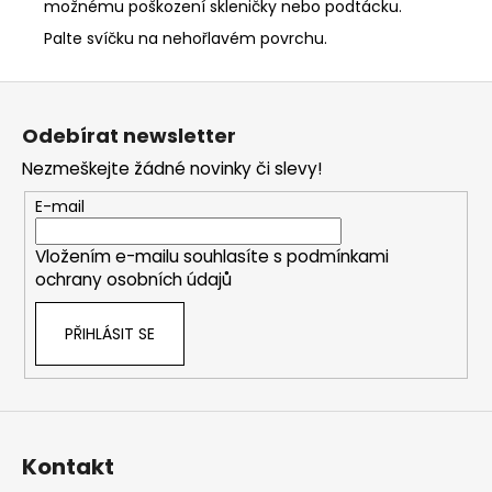
možnému poškození skleničky nebo podtácku.
Palte svíčku na nehořlavém povrchu.
Z
á
Odebírat newsletter
p
Nezmeškejte žádné novinky či slevy!
a
t
E-mail
í
Vložením e-mailu souhlasíte s
podmínkami
ochrany osobních údajů
PŘIHLÁSIT SE
Kontakt