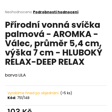
a
j
Průměrné
Neohodnoceno
Podrobnosti hodnocení
hodnocení
í
Přírodní vonná svíčka
produktu
t
je
palmová - AROMKA -
?
0,0
z
Válec, průměr 5,4 cm,
5
hvězdiček.
výška 7 cm - HLUBOKÝ
HLEDAT
RELAX-DEEP RELAX
barva LILA
D
o
p
Vyrobíme hned po objednání
(>5 ks)
o
Kód:
751/14B
r
u
103 Kč