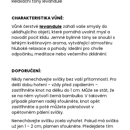
Relaxační tóny levandule
DEEP
LINE
180
CHARAKTERISTIKA VŮNĚ:
Kč
Vůně čerstvé
levandule
zahalí vaše smysly do
uklidňujícího objetí, které pomáhá uvolnit mysl a
navodit pocit klidu. Jemné bylinné tóny se snoubí s
lehkým květinovým aroma, vytvářející atmosféru
hluboké relaxace a pohody. Ideální pro chvíle
odpočinku, meditace nebo večerního zklidnění.
DOPORUČENÍ:
Nikdy nenechávejte svíčky bez vaší přítomností. Pro
delší dobu hoření – vždy před zapálením –
zastřihněte knot na délku do 1 cm. Může se stát, že
se na něm vytvoří černá bambulka. V takovém
případě plamen raději sfoukněte, knot opět
zastřihněte a poté můžete pokračovat v
opětovném pálení svíčky.
Nenechávejte svíčku zcela vyhořet. Pokud má svíčka
už jen 1 – 2 cm, plamen sfoukněte. Předejdete tím