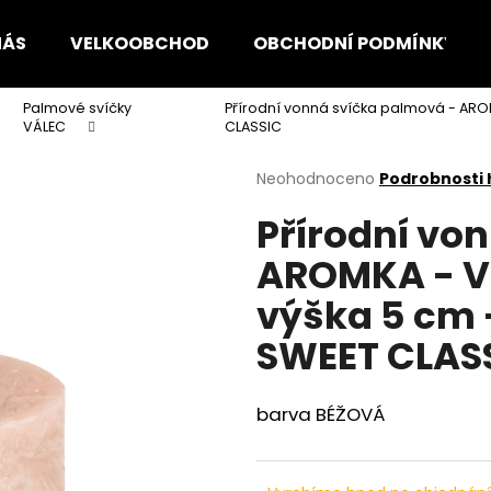
NÁS
VELKOOBCHOD
OBCHODNÍ PODMÍNKY
Palmové svíčky
Přírodní vonná svíčka palmová - ARO
Co potřebujete najít?
VÁLEC
CLASSIC
Průměrné
Neohodnoceno
Podrobnosti
hodnocení
HLEDAT
Přírodní vo
produktu
je
AROMKA - Vá
0,0
z
Doporučujeme
výška 5 cm 
5
hvězdiček.
SWEET CLAS
barva BÉŽOVÁ