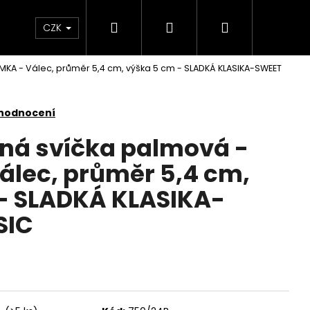
Hledat
Přihlášení
Nákupní
KONTAKTY
CZK
MKA - Válec, průměr 5,4 cm, výška 5 cm - SLADKÁ KLASIKA-SWEET
košík
 hodnocení
nná svíčka palmová -
lec, průměr 5,4 cm,
- SLADKÁ KLASIKA-
SIC
Následující