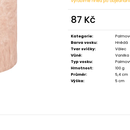
Vyrobíme hned po objednán
PŘÍRODNÍ VONNÁ SVÍČKA SÓJOVÁ -
PŘÍRODNÍ VONN
AROMKA - SET 10 KS ČAJOVÝCH
AROMKA - MINI 
SVÍČEK V PLECHU - HEBKÁ LINIE-DEEP
VANILKA
LINE
87 Kč
99 Kč
180 Kč
Měrná
cena:
Kategorie
:
Palmové
Barva vosku
:
Hnědá
Tvar svíčky
:
Válec
Vůně
:
Vanilka
Typ vosku
:
Palmov
Hmotnost
:
100 g
Průměr
:
5,4 cm
Výška
:
5 cm