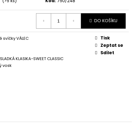
í
(>5 ks)
Kód:
750/24B
Á SVÍČKA PALMOVÁ -
WHISKOVKA, 90 ML -
DO KOŠÍKU
Tisk
 svíčky VÁLEC
Zeptat se
Sdílet
 SLADKÁ KLASIKA-SWEET CLASSIC
ý vosk