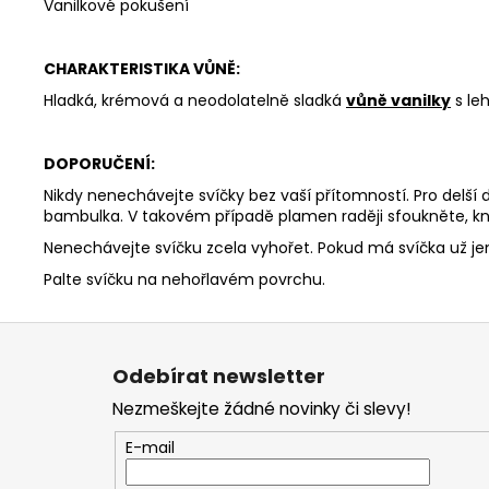
Vanilkové pokušení
CHARAKTERISTIKA VŮNĚ:
Hladká, krémová a neodolatelně sladká
vůně vanilky
s le
DOPORUČENÍ:
Nikdy nenechávejte svíčky bez vaší přítomností. Pro delší
bambulka. V takovém případě plamen raději sfoukněte, kn
Nenechávejte svíčku zcela vyhořet. Pokud má svíčka už j
Palte svíčku na nehořlavém povrchu.
Z
á
Odebírat newsletter
p
Nezmeškejte žádné novinky či slevy!
a
t
E-mail
í