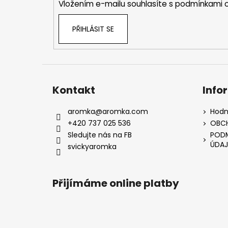
Vložením e-mailu souhlasíte s
podmínkami o
PŘIHLÁSIT SE
Kontakt
Info
aromka
@
aromka.com
Hodn
+420 737 025 536
OBC
Sledujte nás na FB
PODM
ÚDAJ
svickyaromka
Přijímáme online platby