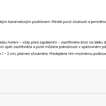
hkým karamelovým podtónem. Přináší pocit útulnosti a jemného
 dobu hoření – vždy před zapálením – zastřihněte knot na délku d
ot opět zastřihněte a poté můžete pokračovat v opětovném pál
en 1 – 2 cm, plamen sfoukněte. Předejdete tím možnému poškoze