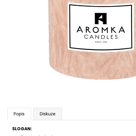
PŘÍRODNÍ VONNÁ SVÍČKA SÓJOVÁ -
AROMKA - SET 10 KS ČAJOVÝCH
SVÍČEK V PLECHU - BEZ VŮNĚ
162 Kč
Popis
Diskuze
SLOGAN: