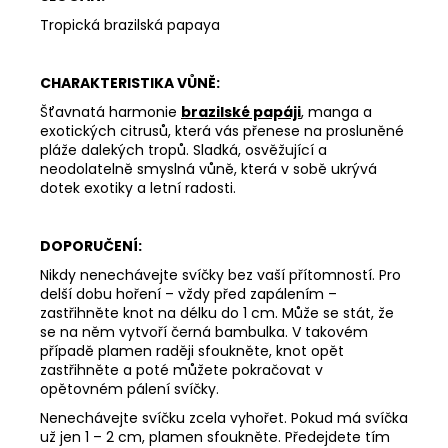
162
Tropická brazilská papaya
Kč
CHARAKTERISTIKA VŮNĚ:
Šťavnatá harmonie
brazilské papáji
, manga a
exotických citrusů, která vás přenese na prosluněné
pláže dalekých tropů. Sladká, osvěžující a
neodolatelně smyslná vůně, která v sobě ukrývá
dotek exotiky a letní radosti.
DOPORUČENÍ:
Nikdy nenechávejte svíčky bez vaší přítomností. Pro
delší dobu hoření – vždy před zapálením –
zastřihněte knot na délku do 1 cm. Může se stát, že
se na něm vytvoří černá bambulka. V takovém
případě plamen raději sfoukněte, knot opět
zastřihněte a poté můžete pokračovat v
opětovném pálení svíčky.
Nenechávejte svíčku zcela vyhořet. Pokud má svíčka
už jen 1 – 2 cm, plamen sfoukněte. Předejdete tím