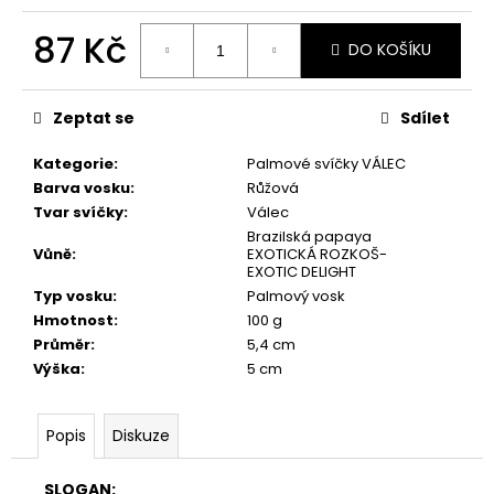
č
u
87 Kč
j
DO KOŠÍKU
e
Měrná
m
cena:
Zeptat se
Sdílet
e
Kategorie
:
Palmové svíčky VÁLEC
PŘÍRODNÍ
Barva vosku
:
Růžová
VONNÁ
Tvar svíčky
:
Válec
SVÍČKA
Brazilská papaya
SÓJOVÁ
Vůně
:
EXOTICKÁ ROZKOŠ-
-
EXOTIC DELIGHT
AROMKA
Typ vosku
:
Palmový vosk
-
SET
Hmotnost
:
100 g
10
Průměr
:
5,4 cm
KS
Výška
:
5 cm
ČAJOVÝCH
SVÍČEK
V
PLECHU
Popis
Diskuze
-
BEZ
VŮNĚ
SLOGAN: