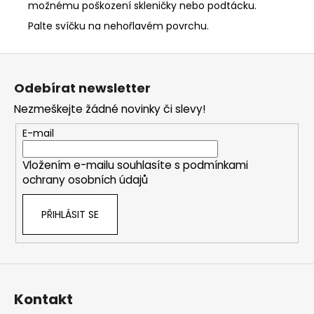
možnému poškození skleničky nebo podtácku.
Palte svíčku na nehořlavém povrchu.
Z
á
Odebírat newsletter
p
Nezmeškejte žádné novinky či slevy!
a
t
E-mail
í
Vložením e-mailu souhlasíte s
podmínkami
ochrany osobních údajů
PŘIHLÁSIT SE
Kontakt