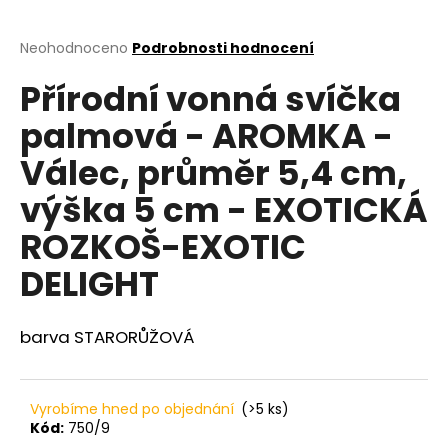
a
j
Průměrné
Neohodnoceno
Podrobnosti hodnocení
hodnocení
í
Přírodní vonná svíčka
produktu
t
je
palmová - AROMKA -
?
0,0
z
Válec, průměr 5,4 cm,
5
hvězdiček.
výška 5 cm - EXOTICKÁ
HLEDAT
ROZKOŠ-EXOTIC
DELIGHT
D
barva STARORŮŽOVÁ
o
p
o
r
Vyrobíme hned po objednání
(>5 ks)
u
Kód:
750/9