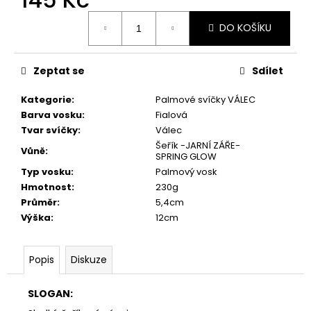
č
u
Měrná
DO KOŠÍKU
cena:
j
e
m
Zeptat se
Sdílet
e
Kategorie
:
Palmové svíčky VÁLEC
Barva vosku
:
Fialová
PŘÍRODNÍ
VONNÁ
Tvar svíčky
:
Válec
SVÍČKA
Šeřík -JARNÍ ZÁŘE-
Vůně
:
SÓJOVÁ
SPRING GLOW
-
Typ vosku
:
Palmový vosk
AROMKA
Hmotnost
:
230g
-
PIVNÍ
Průměr
:
5,4cm
LÁHEV
Výška
:
12cm
V
KRABIČCE,
150
Popis
Diskuze
ML
-
KVĚT
SLOGAN:
LÍPY