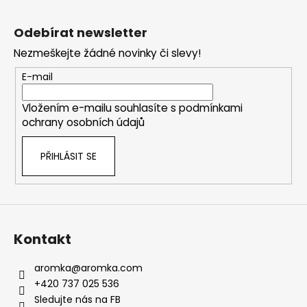
Z
á
Odebírat newsletter
p
Nezmeškejte žádné novinky či slevy!
a
t
E-mail
í
Vložením e-mailu souhlasíte s
podmínkami
ochrany osobních údajů
PŘIHLÁSIT SE
Kontakt
aromka
@
aromka.com
+420 737 025 536
Sledujte nás na FB