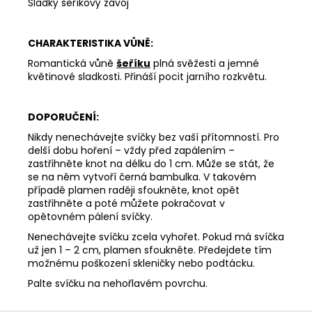
Sladký šeříkový závoj
312
Kč
CHARAKTERISTIKA VŮNĚ:
Romantická vůně
šeříku
plná svěžesti a jemné
květinové sladkosti. Přináší pocit jarního rozkvětu.
DOPORUČENÍ:
Nikdy nenechávejte svíčky bez vaší přítomností. Pro
delší dobu hoření – vždy před zapálením –
zastřihněte knot na délku do 1 cm. Může se stát, že
se na něm vytvoří černá bambulka. V takovém
případě plamen raději sfoukněte, knot opět
zastřihněte a poté můžete pokračovat v
opětovném pálení svíčky.
Nenechávejte svíčku zcela vyhořet. Pokud má svíčka
už jen 1 – 2 cm, plamen sfoukněte. Předejdete tím
možnému poškození skleničky nebo podtácku.
Palte svíčku na nehořlavém povrchu.