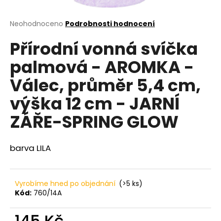
a
j
Průměrné
Neohodnoceno
Podrobnosti hodnocení
hodnocení
í
Přírodní vonná svíčka
produktu
t
je
palmová - AROMKA -
?
0,0
z
Válec, průměr 5,4 cm,
5
hvězdiček.
výška 12 cm - JARNÍ
HLEDAT
ZÁŘE-SPRING GLOW
barva LILA
D
o
p
Vyrobíme hned po objednání
(>5 ks)
o
Kód:
760/14A
r
u
145 Kč