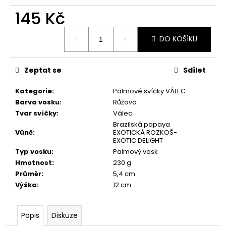
č
u
145 Kč
j
Měrná
e
DO KOŠÍKU
cena:
m
e
Zeptat se
Sdílet
PŘÍRODNÍ
Kategorie
:
Palmové svíčky VÁLEC
VONNÁ
Barva vosku
:
Růžová
SVÍČKA
SÓJOVÁ
Tvar svíčky
:
Válec
-
Brazilská papaya
AROMKA
Vůně
:
EXOTICKÁ ROZKOŠ-
-
EXOTIC DELIGHT
PIVNÍ
Typ vosku
:
Palmový vosk
LÁHEV
Hmotnost
:
230 g
V
KRABIČCE,
Průměr
:
5,4 cm
150
Výška
:
12 cm
ML
-
KVĚT
LÍPY
Popis
Diskuze