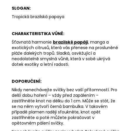
312
Kč
SLOGAN:
Tropická brazilská papaya
CHARAKTERISTIKA VŮNĚ:
Šťavnatá harmonie
brazilské papáji
, manga a
exotických citrusů, která vás přenese na prosluněné
pláže dalekých tropů. Sladká, osvěžující a
neodolatelně smyslná vůně, která v sobě ukrývá
dotek exotiky a letní radosti.
DOPORUČENÍ:
Nikdy nenechávejte svíčky bez vaší přítomností. Pro
delší dobu hoření – vždy před zapálením –
zastřihněte knot na délku do 1 cm. Může se stát, že
se na něm vytvoří černá bambulka. V takovém
případě plamen raději sfoukněte, knot opět
zastřihněte a poté můžete pokračovat v
opětovném pálení svíčky.