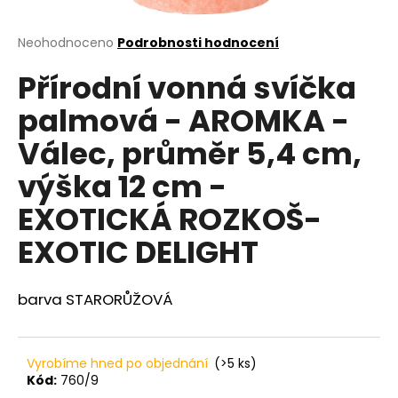
a
j
Průměrné
Neohodnoceno
Podrobnosti hodnocení
hodnocení
í
Přírodní vonná svíčka
produktu
t
je
palmová - AROMKA -
?
0,0
z
Válec, průměr 5,4 cm,
5
hvězdiček.
výška 12 cm -
HLEDAT
EXOTICKÁ ROZKOŠ-
EXOTIC DELIGHT
D
barva STARORŮŽOVÁ
o
p
o
r
Vyrobíme hned po objednání
(>5 ks)
u
Kód:
760/9