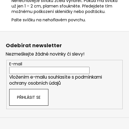
Nenechávejte svíčku zcela vyhořet. Pokud má svíčka
už jen 1 – 2 cm, plamen sfoukněte. Předejdete tím
možnému poškození skleničky nebo podtácku.
Palte svíčku na nehořlavém povrchu.
Z
á
Odebírat newsletter
p
Nezmeškejte žádné novinky či slevy!
a
t
E-mail
í
Vložením e-mailu souhlasíte s
podmínkami
ochrany osobních údajů
PŘIHLÁSIT SE