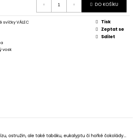
Á SVÍČKA PALMOVÁ -
DO KOŠÍKU
WHISKOVKA, 90 ML -
Tisk
 svíčky VÁLEC
Zeptat se
Sdílet
na
ý vosk
zu, ostružin, ale také tabáku, eukalyptu či hořké čokolády…