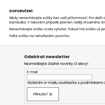
DOPORUČENÍ:
Nikdy nenechávejte svíčky bez vaší přítomností. Pro delší
bambulka. V takovém případě plamen raději sfoukněte, kn
Nenechávejte svíčku zcela vyhořet. Pokud má svíčka už j
Palte svíčku na nehořlavém povrchu.
Z
á
Odebírat newsletter
p
Nezmeškejte žádné novinky či slevy!
a
t
E-mail
í
Vložením e-mailu souhlasíte s
podmínkami o
PŘIHLÁSIT SE