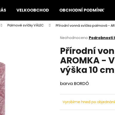
NÁS
VELKOOBCHOD
OBCHODNÍ PODMÍNKY
Palmové svíčky VÁLEC
Přírodní vonná svíčka palmová - AR
Co potřebujete najít?
Průměrné
Neohodnoceno
Podrobnosti
hodnocení
Přírodní vo
produktu
HLEDAT
je
AROMKA - Vá
0,0
z
výška 10 cm
5
Doporučujeme
hvězdiček.
barva BORDÓ
Vyrobíme hned po objednán