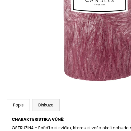
PŘÍRODNÍ VONNÁ SVÍČKA SÓJOVÁ -
AROMKA - SET 10 KS ČAJOVÝCH
SVÍČEK V PLECHU - BEZ VŮNĚ
162 Kč
Popis
Diskuze
CHARAKTERISTIKA VŮNĚ:
OSTRUŽINA - Pořiďte si svíčku, kterou si vaše okolí nebude