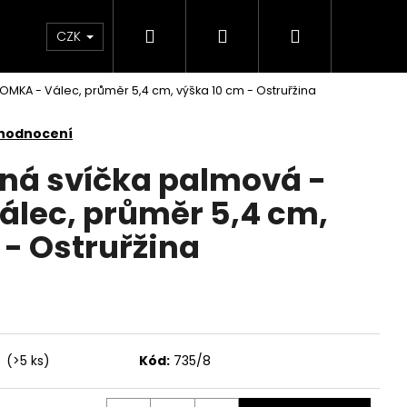
Hledat
Přihlášení
Nákupní
KONTAKTY
CZK
OMKA - Válec, průměr 5,4 cm, výška 10 cm - Ostruřžina
košík
 hodnocení
nná svíčka palmová -
lec, průměr 5,4 cm,
 - Ostruřžina
í
(>5 ks)
Kód:
735/8
Následující