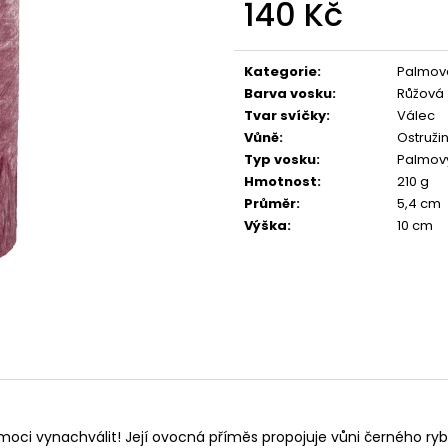
140 Kč
PŘÍRODNÍ VONNÁ SVÍČKA SÓJOVÁ -
PŘÍRODNÍ VONN
AROMKA - SET 10 KS ČAJOVÝCH
AROMKA - MINI 
SVÍČEK V PLECHU - HEBKÁ LINIE-DEEP
VANILKA
Měrná
LINE
cena:
99 Kč
Kategorie
:
Palmové
180 Kč
Barva vosku
:
Růžová
Tvar svíčky
:
Válec
Vůně
:
Ostruži
Typ vosku
:
Palmov
Hmotnost
:
210 g
Průměr
:
5,4 cm
Výška
:
10 cm
 moci vynachválit! Její ovocná příměs propojuje vůni černého rybí