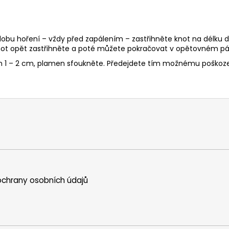
 dobu hoření – vždy před zapálením – zastřihněte knot na délku d
ot opět zastřihněte a poté můžete pokračovat v opětovném pál
en 1 – 2 cm, plamen sfoukněte. Předejdete tím možnému poškoze
chrany osobních údajů