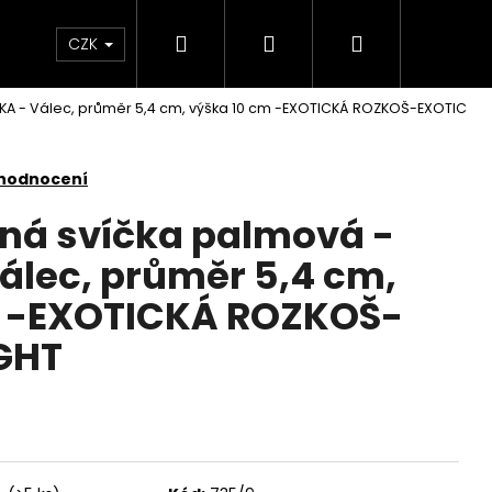
Hledat
Přihlášení
Nákupní
KONTAKTY
CZK
KA - Válec, průměr 5,4 cm, výška 10 cm -EXOTICKÁ ROZKOŠ-EXOTIC
košík
 hodnocení
nná svíčka palmová -
lec, průměr 5,4 cm,
m -EXOTICKÁ ROZKOŠ-
GHT
Následující