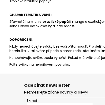
Tropická brazilská papaya
CHARAKTERISTIKA VŮNĚ:
Šťavnatá harmonie
brazilské papáji
, manga a exotických
sobě ukrývá dotek exotiky a letní radosti.
DOPORUČENÍ:
Nikdy nenechávejte svíčky bez vaší přítomností. Pro delší
bambulka. V takovém případě plamen raději sfoukněte, kn
Nenechávejte svíčku zcela vyhořet. Pokud má svíčka už j
Palte svíčku na nehořlavém povrchu.
Z
á
Odebírat newsletter
p
Nezmeškejte žádné novinky či slevy!
a
t
E-mail