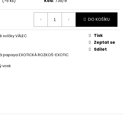
í
(>5 ks)
Kód:
735/9
Á SVÍČKA PALMOVÁ -
WHISKOVKA, 90 ML -
DO KOŠÍKU
Tisk
 svíčky VÁLEC
Zeptat se
Sdílet
ská papaya EXOTICKÁ ROZKOŠ-EXOTIC
ý vosk