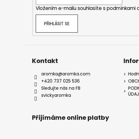
í
Vložením e-mailu souhlasíte s
podmínkami o
PŘIHLÁSIT SE
Kontakt
Info
aromka
@
aromka.com
Hodn
+420 737 025 536
OBC
Sledujte nás na FB
PODM
ÚDAJ
svickyaromka
Přijímáme online platby