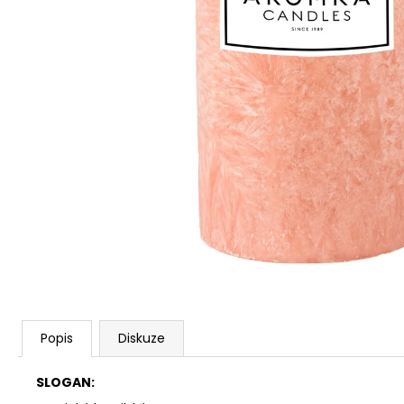
PŘÍRODNÍ VONNÁ SVÍČKA SÓJOVÁ -
AROMKA - SET 10 KS ČAJOVÝCH
SVÍČEK V PLECHU - BEZ VŮNĚ
162 Kč
Popis
Diskuze
SLOGAN: