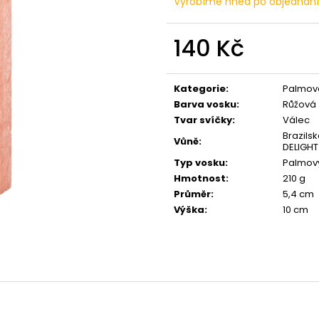
Vyrobíme hned po objednán
PŘÍRODNÍ VONNÁ SVÍČKA SÓJOVÁ -
PŘÍRODNÍ VONN
AROMKA - SET 10 KS ČAJOVÝCH
AROMKA - MINI 
SVÍČEK V PLECHU - HEBKÁ LINIE-DEEP
VANILKA
LINE
140 Kč
99 Kč
180 Kč
Měrná
cena:
Kategorie
:
Palmové
Barva vosku
:
Růžová
Tvar svíčky
:
Válec
Brazil
Vůně
:
DELIGHT
Typ vosku
:
Palmov
Hmotnost
:
210 g
Průměr
:
5,4 cm
Výška
:
10 cm