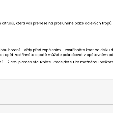
 citrusů, která vás přenese na prosluněné pláže dalekých tropů. 
 dobu hoření – vždy před zapálením – zastřihněte knot na délku d
ot opět zastřihněte a poté můžete pokračovat v opětovném pál
en 1 – 2 cm, plamen sfoukněte. Předejdete tím možnému poškoze