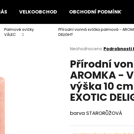
NÁS
VELKOOBCHOD
OBCHODNÍ PODMÍNKY
Palmové svíčky
Přírodní vonná svíčka palmová - AROM
Co potřebujete najít?
VÁLEC
DELIGHT
Průměrné
Neohodnoceno
Podrobnosti
hodnocení
HLEDAT
Přírodní vo
produktu
je
AROMKA - Vá
0,0
z
Doporučujeme
výška 10 c
5
hvězdiček.
EXOTIC DELI
barva STARORŮŽOVÁ