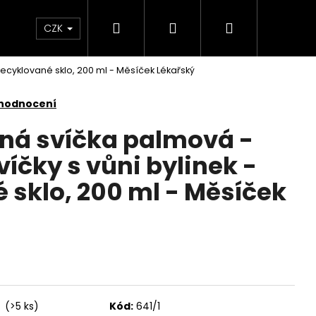
Hledat
Přihlášení
Nákupní
KONTAKTY
CZK
Recyklované sklo, 200 ml - Měsíček Lékařský
košík
 hodnocení
nná svíčka palmová -
íčky s vůni bylinek -
 sklo, 200 ml - Měsíček
Následující
í
(>5 ks)
Kód:
641/1