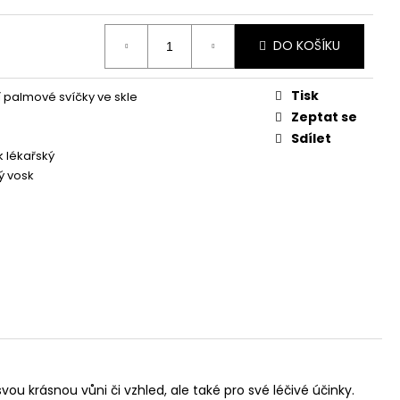
Á SVÍČKA PALMOVÁ -
WHISKOVKA, 90 ML -
DO KOŠÍKU
Tisk
í palmové svíčky ve skle
Zeptat se
Sdílet
 lékařský
ý vosk
vou krásnou vůni či vzhled, ale také pro své léčivé účinky.