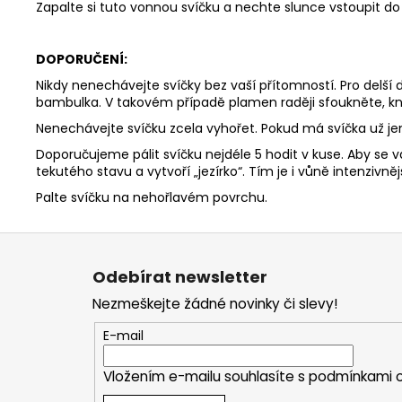
Zapalte si tuto vonnou svíčku a nechte slunce vstoupit 
DOPORUČENÍ:
Nikdy nenechávejte svíčky bez vaší přítomností. Pro delší
bambulka. V takovém případě plamen raději sfoukněte, kn
Nenechávejte svíčku zcela vyhořet. Pokud má svíčka už j
Doporučujeme pálit svíčku nejdéle 5 hodit v kuse. Aby se v
tekutého stavu a vytvoří „jezírko“. Tím je i vůně intenzivnějš
Palte svíčku na nehořlavém povrchu.
Z
á
Odebírat newsletter
p
Nezmeškejte žádné novinky či slevy!
a
t
E-mail
í
Vložením e-mailu souhlasíte s
podmínkami o