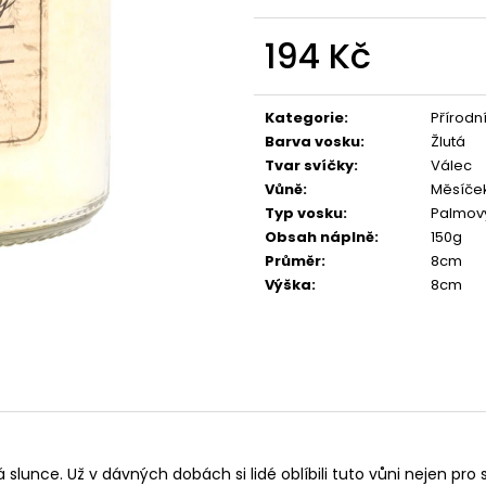
PŘÍRODNÍ VONNÁ SVÍČKA SÓJOVÁ -
PŘÍRODNÍ VONN
AROMKA - SET 10 KS ČAJOVÝCH
AROMKA - MINI 
SVÍČEK V PLECHU - HEBKÁ LINIE-DEEP
VANILKA
194 Kč
LINE
99 Kč
Měrná
180 Kč
cena:
Kategorie
:
Přírodn
Barva vosku
:
Žlutá
Tvar svíčky
:
Válec
Vůně
:
Měsíček
Typ vosku
:
Palmov
Obsah náplně
:
150g
Průměr
:
8cm
Výška
:
8cm
slunce. Už v dávných dobách si lidé oblíbili tuto vůni nejen pro s