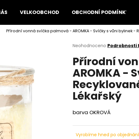
NÁS
VELKOOBCHOD
OBCHODNÍ PODMÍNKY
Přírodní vonná svíčka palmová - AROMKA - Svíčky s vůni bylinek - 
Co potřebujete najít?
Průměrné
Neohodnoceno
Podrobnosti
hodnocení
Přírodní vo
produktu
HLEDAT
je
AROMKA - Sv
0,0
z
Recyklované
5
Doporučujeme
hvězdiček.
Lékařský
barva OKROVÁ
Vyrobíme hned po objednán