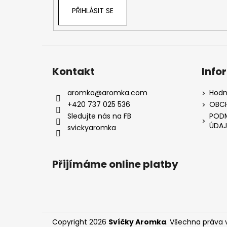
PŘIHLÁSIT SE
Kontakt
Info
aromka
@
aromka.com
Hodn
+420 737 025 536
OBC
Sledujte nás na FB
PODM
ÚDAJ
svickyaromka
Přijímáme online platby
Copyright 2026
Svíčky Aromka
. Všechna práva 