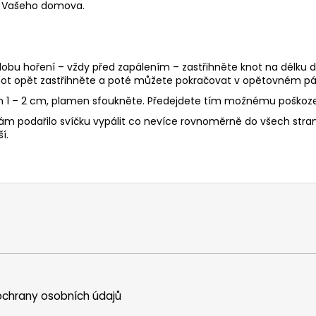
do Vašeho domova.
 dobu hoření – vždy před zapálením – zastřihněte knot na délku d
ot opět zastřihněte a poté můžete pokračovat v opětovném pál
en 1 – 2 cm, plamen sfoukněte. Předejdete tím možnému poškoze
ám podařilo svíčku vypálit co nevíce rovnoměrně do všech stran, 
í.
chrany osobních údajů