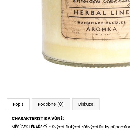
PŘÍRODNÍ VONNÁ SVÍČKA SÓJOVÁ -
AROMKA - SET 10 KS ČAJOVÝCH
SVÍČEK V PLECHU - BEZ VŮNĚ
162 Kč
Popis
Podobné (8)
Diskuze
CHARAKTERISTIKA VŮNĚ:
MĚSÍČEK LÉKAŘSKÝ - Svými žlutými zářivými lístky připomíná 