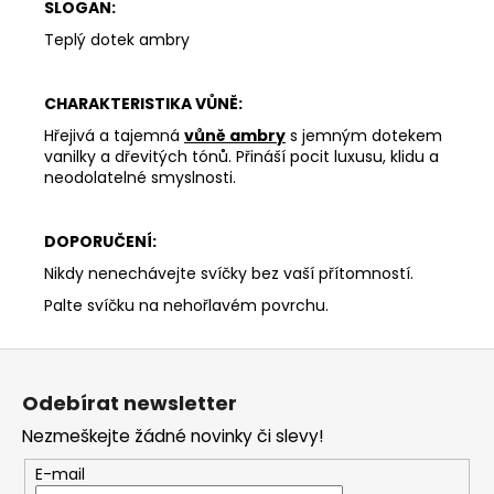
SLOGAN:
Teplý dotek ambry
CHARAKTERISTIKA VŮNĚ:
Hřejivá a tajemná
vůně ambry
s jemným dotekem
vanilky a dřevitých tónů. Přináší pocit luxusu, klidu a
neodolatelné smyslnosti.
DOPORUČENÍ:
Nikdy nenechávejte svíčky bez vaší přítomností.
Palte svíčku na nehořlavém povrchu.
Z
á
Odebírat newsletter
p
Nezmeškejte žádné novinky či slevy!
a
t
E-mail