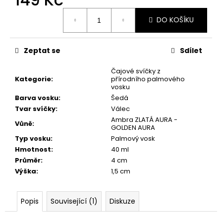
č
u
Měrná
DO KOŠÍKU
cena:
j
e
m
Zeptat se
Sdílet
e
Čajové svíčky z
Kategorie
:
přírodního palmového
PŘÍRODNÍ
vosku
VONNÁ
Barva vosku
:
Šedá
SVÍČKA
Tvar svíčky
:
Válec
SÓJOVÁ
-
Ambra ZLATÁ AURA -
Vůně
:
AROMKA
GOLDEN AURA
-
Typ vosku
:
Palmový vosk
RECYKLOVANÉ
Hmotnost
:
40 ml
SKLO,
250
Průměr
:
4 cm
ML
Výška
:
1,5 cm
-
KVĚT
LÍPY
Popis
Související (1)
Diskuze
257
Kč