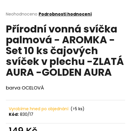
a
j
Průměrné
Neohodnoceno
Podrobnosti hodnocení
hodnocení
í
Přírodní vonná svíčka
produktu
t
je
palmová - AROMKA -
?
0,0
z
Set 10 ks čajových
5
hvězdiček.
svíček v plechu -ZLATÁ
HLEDAT
AURA -GOLDEN AURA
barva OCELOVÁ
D
o
p
Vyrobíme hned po objednání
(>5 ks)
o
Kód:
830/17
r
u
149 Kč