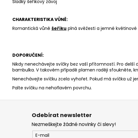
Sladký šeříkový závoj
CHARAKTERISTIKA VŮNĚ:
Romantická vůně
šeříku
plná svěžesti a jemné květinové s
DOPORUČENÍ:
Nikdy nenechávejte svíčky bez vaší přítomností. Pro delší
bambulka. V takovém případě plamen raději sfoukněte, kn
Nenechávejte svíčku zcela vyhořet. Pokud má svíčka už j
Palte svíčku na nehořlavém povrchu.
Z
á
Odebírat newsletter
p
Nezmeškejte žádné novinky či slevy!
a
t
E-mail