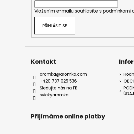
í
Vložením e-mailu souhlasíte s
podmínkami o
PŘIHLÁSIT SE
Kontakt
Info
aromka
@
aromka.com
Hodn
+420 737 025 536
OBC
Sledujte nás na FB
PODM
ÚDAJ
svickyaromka
Přijímáme online platby