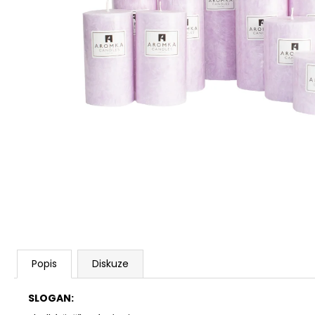
PŘÍRODNÍ VONNÁ SVÍČKA SÓJOVÁ -
AROMKA - SET 10 KS ČAJOVÝCH
SVÍČEK V PLECHU - BEZ VŮNĚ
162 Kč
Popis
Diskuze
SLOGAN: