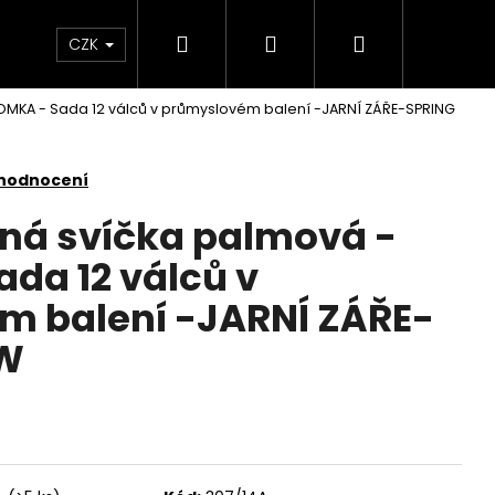
Hledat
Přihlášení
Nákupní
KONTAKTY
CZK
OMKA - Sada 12 válců v průmyslovém balení -JARNÍ ZÁŘE-SPRING
košík
 hodnocení
nná svíčka palmová -
da 12 válců v
m balení -JARNÍ ZÁŘE-
OW
Následující