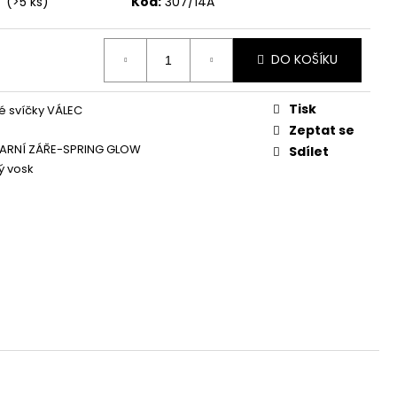
í
(>5 ks)
Kód:
307/14A
Á SVÍČKA PALMOVÁ -
WHISKOVKA, 90 ML -
DO KOŠÍKU
Tisk
 svíčky VÁLEC
Zeptat se
JARNÍ ZÁŘE-SPRING GLOW
Sdílet
ý vosk