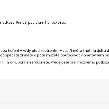
ladkosti. Přináší pocit jarního rozkvětu.
 dobu hoření – vždy před zapálením – zastřihněte knot na délku d
ot opět zastřihněte a poté můžete pokračovat v opětovném pál
en 1 – 2 cm, plamen sfoukněte. Předejdete tím možnému poškoze