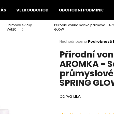
NÁS
VELKOOBCHOD
OBCHODNÍ PODMÍNKY
Palmové svíčky
Přírodní vonná svíčka palmová - AR
Co potřebujete najít?
VÁLEC
GLOW
Průměrné
Neohodnoceno
Podrobnosti
hodnocení
HLEDAT
Přírodní vo
produktu
je
AROMKA - Sa
0,0
z
Doporučujeme
průmyslové
5
hvězdiček.
SPRING GL
barva LILA